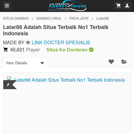
SITUS GAMING
GAMING VIRAL
PADA JEPE
Latar88
Latar88 Adalah Situs Terbaik No1 Terbaik
Indonesia
MADE BY 🍓
LINK DOCTER SPESIALIS
45,621
Player
Situs Ke Docteran
Item Details