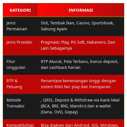
KATEGORI
INFORMASI
Member
Pilih
VIP
Jenis
Slot, Tembak Ikan, Casino, Sportsbook,
100.000
Permainan
Sabung Ayam
Rp
Dapatkan
Jenis Provider
Pragmatic Play, PG Soft, Habanero, Dan
bonus
Lain Sebagainya
harian
20.000
Fitur
RTP Akurat, Pola Terbaru, bonus deposit,
setiap
Unggulan
dan cashback harian
hari dan
bonus
cashback
RTP &
Persentase kemenangan tinggi dengan
0.5%
Peluang
sistem RNG fair play dan transparan
setiap
minggu
Metode
, QRIS, Deposit & Withdraw via bank lokal
Transaksi
(BCA, BRI, BNI, Mandiri) dan e-wallet
(Dana, OVO, Gopay)
Kompatibilitas
Bisa diakses dari Android, iOS, Windows,