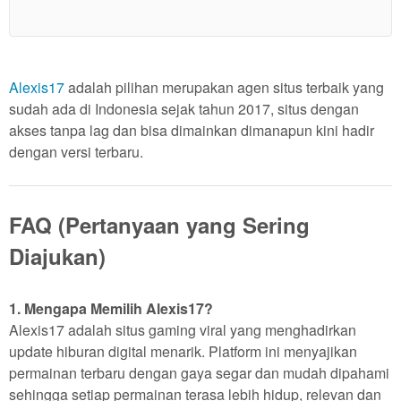
Alexis17
adalah pilihan merupakan agen situs terbaik yang
sudah ada di Indonesia sejak tahun 2017, situs dengan
akses tanpa lag dan bisa dimainkan dimanapun kini hadir
dengan versi terbaru.
FAQ (Pertanyaan yang Sering
Diajukan)
1. Mengapa Memilih Alexis17?
Alexis17 adalah situs gaming viral yang menghadirkan
update hiburan digital menarik. Platform ini menyajikan
permainan terbaru dengan gaya segar dan mudah dipahami
sehingga setiap permainan terasa lebih hidup, relevan dan