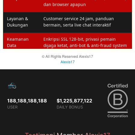
dan browser apapun
Layanan &
Customer service 24 jam, panduan
Dukungan
bermain, serta live chat interaktif
Keamanan
Enkripsi SSL 128-bit, privasi pemain
Data
dijaga ketat, anti-bot & anti-fraud system
© All Rights Reserved Alexis17
Alexis17
188,188,188,188
$1,225,877,122
USER
DAILY BONUS