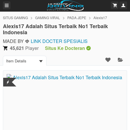
SITUS GAMING
GAMING VIRAL
PADA JEPE
Alexis17
Alexis17 Adalah Situs Terbaik No1 Terbaik
Indonesia
MADE BY 🍓
LINK DOCTER SPESIALIS
45,621
Player
Situs Ke Docteran
Item Details