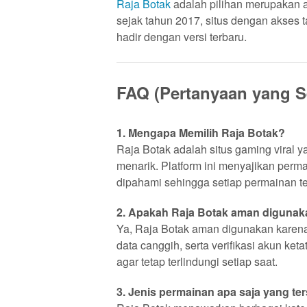
Raja Botak
adalah pilihan merupakan a
sejak tahun 2017, situs dengan akses 
hadir dengan versi terbaru.
FAQ (Pertanyaan yang S
1. Mengapa Memilih Raja Botak?
Raja Botak adalah situs gaming viral y
menarik. Platform ini menyajikan per
dipahami sehingga setiap permainan t
2. Apakah Raja Botak aman diguna
Ya, Raja Botak aman digunakan karena
data canggih, serta verifikasi akun ke
agar tetap terlindungi setiap saat.
3. Jenis permainan apa saja yang ter