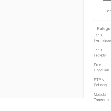
Dap
Daf
bo
Kategor
Jenis
Permainan
Jenis
Provider
Fitur
Unggulan
RTP &
Peluang
Metode
Transaksi