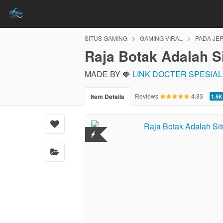
SITUS GAMING
GAMING VIRAL
PADA JE
Raja Botak Adalah S
MADE BY 🍓
LINK DOCTER SPESIAL
4.83
Reviews
4.83
Item Details
1.5K
stars