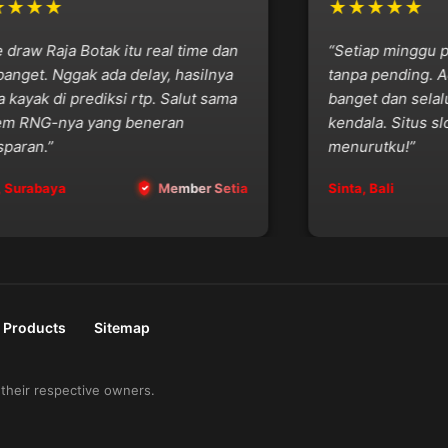
★★★
★★★★★
draw Raja Botak itu real time dan
“Setiap minggu pa
anget. Nggak ada delay, hasilnya
tanpa pending. Ad
ayak di prediksi rtp. Salut sama
banget dan selalu 
m RNG-nya yang beneran
kendala. Situs slo
aran.”
menurutku!”
Surabaya
Member Setia
Sinta, Bali
l Products
Sitemap
their respective owners.