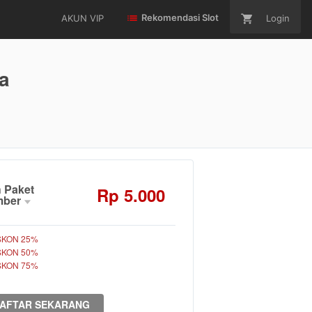
Rekomendasi Slot
AKUN VIP
Login
PG Soft
Pragmatic Play
ia
Habanero
Spade Gaming
h Paket
Rp
5.000
ber
5.000
mber Reguler
Aktif
Rp
SKON 25%
mati keseruan beragam hiburan digital dari
SKON 50%
SKON 75%
bagai provider terpopuler
AFTAR SEKARANG
100.000
mber VIP